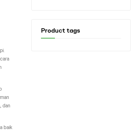
Product tags
pi.
ecara
n
p
aman
, dan
a baik