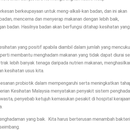
rkesan berkeupayaan untuk meng-alkali-kan badan, dan ini akan
badan, mencerna dan menyerap makanan dengan lebih baik,
 badan. Hasilnya badan akan berfungsi ditahap kesihatan yang
kesihatan yang positif apabila diambil dalam jumlah yang mencuku
eperti membantu menghadam makanan yang tidak dapat diurai s
ak lebih banyak tenaga daripada nutrien makanan, menghasilka
n kesihatan usus kita.
kesanan probiotik dalam mempengaruhi serta meningkatkan taha
terian Kesihatan Malaysia menyatakan penyakit sistem penghad
asta, penyebab ketujuh kemasukan pesakit di hospital kerajaan
a.
enghadaman yang baik. Kita harus berterusan menambah bakteri
 seimbang.