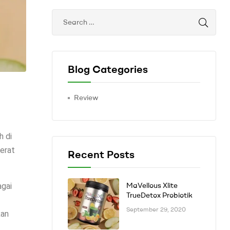
Blog Categories
Review
h di
erat
Recent Posts
MaVellous Xlite
agai
TrueDetox Probiotik
September 29, 2020
kan